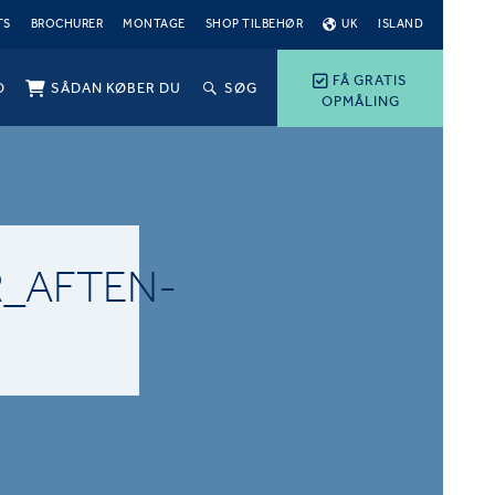
TS
BROCHURER
MONTAGE
SHOP TILBEHØR
UK
ISLAND
FÅ GRATIS
O
SÅDAN KØBER DU
SØG
OPMÅLING
_AFTEN-