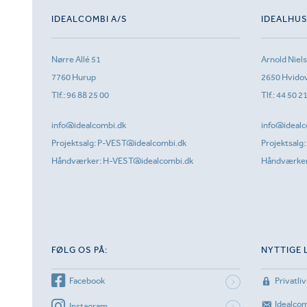
IDEALCOMBI A/S
IDEALHU
Nørre Allé 51
Arnold Niel
7760 Hurup
2650 Hvido
Tlf.:
96 88 25 00
Tlf.:
44 50 2
info@idealcombi.dk
info@idealc
Projektsalg:
P-VEST@idealcombi.dk
Projektsalg:
Håndværker:
H-VEST@idealcombi.dk
Håndværke
FØLG OS PÅ:
NYTTIGE 
Facebook
Privatliv
Idealco
Instagram