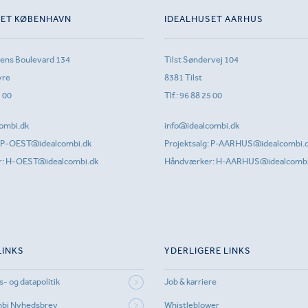
SET KØBENHAVN
IDEALHUSET AARHUS
sens Boulevard 134
Tilst Søndervej 104
vre
8381 Tilst
1 00
Tlf.:
96 88 25 00
ombi.dk
info@idealcombi.dk
P-OEST@idealcombi.dk
Projektsalg:
P-AARHUS@idealcombi.
r:
H-OEST@idealcombi.dk
Håndværker:
H-AARHUS@idealcombi
LINKS
YDERLIGERE LINKS
s- og datapolitik
Job & karriere
mbi Nyhedsbrev
Whistleblower