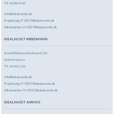
Tlf.:
96 88 25 00
info@idealcombi.dk
Projektsalg:
P-VEST@idealcombi.dk
Håndværker:
H-VEST@idealcombi.dk
IDEALHUSET KØBENHAVN
Arnold Nielsens Boulevard 134
2650 Hvidovre
Tlf.:
44 50 21 00
info@idealcombi.dk
Projektsalg:
P-OEST@idealcombi.dk
Håndværker:
H-OEST@idealcombi.dk
IDEALHUSET AARHUS