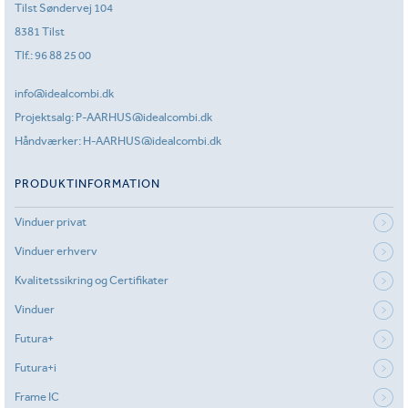
Tilst Søndervej 104
8381 Tilst
Tlf.:
96 88 25 00
info@idealcombi.dk
Projektsalg:
P-AARHUS@idealcombi.dk
Håndværker:
H-AARHUS@idealcombi.dk
PRODUKTINFORMATION
Vinduer privat
Vinduer erhverv
Kvalitetssikring og Certifikater
Vinduer
Futura+
Futura+i
Frame IC