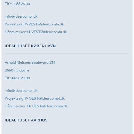
Tlf.:
96 88 25 00
info@idealcombi.dk
Projektsalg:
P-VEST@idealcombi.dk
Håndværker:
H-VEST@idealcombi.dk
IDEALHUSET KØBENHAVN
Arnold Nielsens Boulevard 134
2650 Hvidovre
Tlf.:
44 50 21 00
info@idealcombi.dk
Projektsalg:
P-OEST@idealcombi.dk
Håndværker:
H-OEST@idealcombi.dk
IDEALHUSET AARHUS