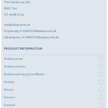
Tilst Søndervej 104
8381 Tilst
Tlf.:
96 88 25 00
info@idealcombi.dk
Projektsalg:
P-AARHUS@idealcombi.dk
Håndværker:
H-AARHUS@idealcombi.dk
PRODUKTINFORMATION
Vinduer privat
Vinduer erhverv
Kvalitetssikring og Certifikater
Vinduer
Futura+
Futura+i
Frame IC