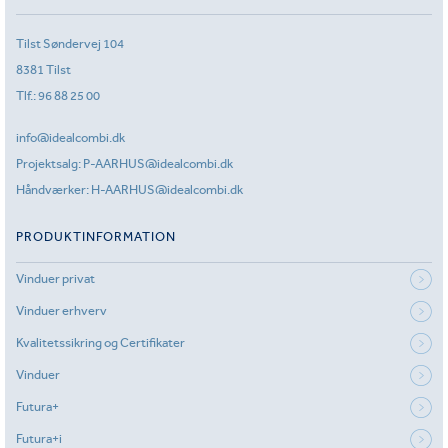
Tilst Søndervej 104
8381 Tilst
Tlf.:
96 88 25 00
info@idealcombi.dk
Projektsalg:
P-AARHUS@idealcombi.dk
Håndværker:
H-AARHUS@idealcombi.dk
PRODUKTINFORMATION
Vinduer privat
Vinduer erhverv
Kvalitetssikring og Certifikater
Vinduer
Futura+
Futura+i