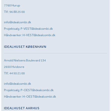
7760 Hurup
Tlf.:
96 88 25 00
info@idealcombi.dk
Projektsalg:
P-VEST@idealcombi.dk
Håndværker:
H-VEST@idealcombi.dk
IDEALHUSET KØBENHAVN
Arnold Nielsens Boulevard 134
2650 Hvidovre
Tlf.:
44 50 21 00
info@idealcombi.dk
Projektsalg:
P-OEST@idealcombi.dk
Håndværker:
H-OEST@idealcombi.dk
IDEALHUSET AARHUS