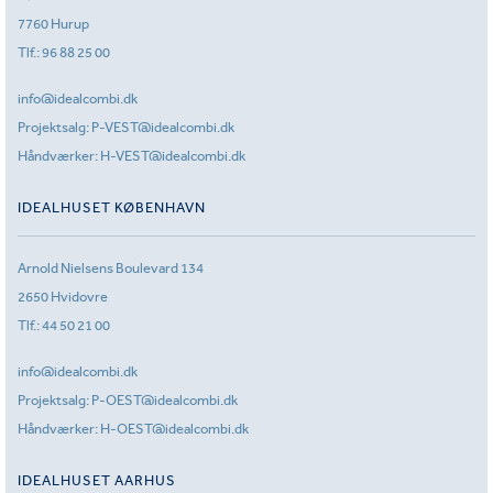
7760 Hurup
Tlf.:
96 88 25 00
info@idealcombi.dk
Projektsalg:
P-VEST@idealcombi.dk
Håndværker:
H-VEST@idealcombi.dk
IDEALHUSET KØBENHAVN
Arnold Nielsens Boulevard 134
2650 Hvidovre
Tlf.:
44 50 21 00
info@idealcombi.dk
Projektsalg:
P-OEST@idealcombi.dk
Håndværker:
H-OEST@idealcombi.dk
IDEALHUSET AARHUS