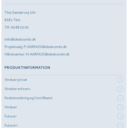
Tilst Søndervej 104
8381 Tilst
Tlf.:
96 88 25 00
info@idealcombi.dk
Projektsalg:
P-AARHUS@idealcombi.dk
Håndværker:
H-AARHUS@idealcombi.dk
PRODUKTINFORMATION
Vinduer privat
Vinduer erhverv
Kvalitetssikring og Certifikater
Vinduer
Futura+
Futura+i