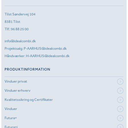
Tilst Søndervej 104
8381 Tilst
Tlf.:
96 88 25 00
info@idealcombi.dk
Projektsalg:
P-AARHUS@idealcombi.dk
Håndværker:
H-AARHUS@idealcombi.dk
PRODUKTINFORMATION
Vinduer privat
Vinduer erhverv
Kvalitetssikring og Certifikater
Vinduer
Futura+
Futura+i