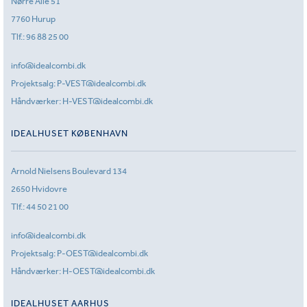
Nørre Allé 51
7760 Hurup
Tlf.:
96 88 25 00
info@idealcombi.dk
Projektsalg:
P-VEST@idealcombi.dk
Håndværker:
H-VEST@idealcombi.dk
IDEALHUSET KØBENHAVN
Arnold Nielsens Boulevard 134
2650 Hvidovre
Tlf.:
44 50 21 00
info@idealcombi.dk
Projektsalg:
P-OEST@idealcombi.dk
Håndværker:
H-OEST@idealcombi.dk
IDEALHUSET AARHUS