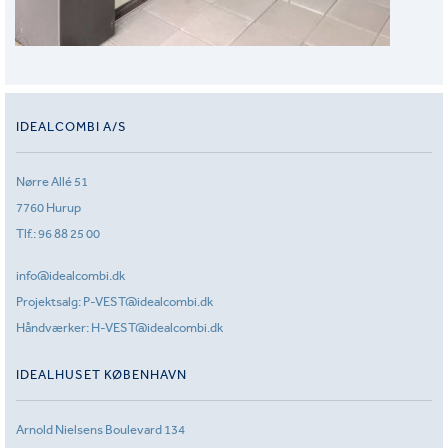
IDEALCOMBI A/S
Nørre Allé 51
7760 Hurup
Tlf.:
96 88 25 00
info@idealcombi.dk
Projektsalg:
P-VEST@idealcombi.dk
Håndværker:
H-VEST@idealcombi.dk
IDEALHUSET KØBENHAVN
Arnold Nielsens Boulevard 134