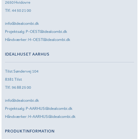
2650 Hvidovre
Tlf.:
44 50 21 00
info@idealcombi.dk
Projektsalg:
P-OEST@idealcombi.dk
Håndværker:
H-OEST@idealcombi.dk
IDEALHUSET AARHUS
Tilst Søndervej 104
8381 Tilst
Tlf.:
96 88 25 00
info@idealcombi.dk
Projektsalg:
P-AARHUS@idealcombi.dk
Håndværker:
H-AARHUS@idealcombi.dk
PRODUKTINFORMATION