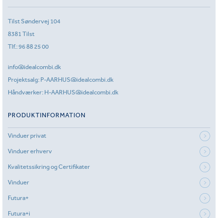
Tilst Søndervej 104
8381 Tilst
Tlf.:
96 88 25 00
info@idealcombi.dk
Projektsalg:
P-AARHUS@idealcombi.dk
Håndværker:
H-AARHUS@idealcombi.dk
PRODUKTINFORMATION
Vinduer privat
Vinduer erhverv
Kvalitetssikring og Certifikater
Vinduer
Futura+
Futura+i