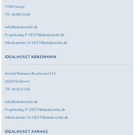
7760 Hurup
Tlf.:
96 88 25 00
info@idealcombi.dk
Projektsalg:
P-VEST@idealcombi.dk
Håndværker:
H-VEST@idealcombi.dk
IDEALHUSET KØBENHAVN
Arnold Nielsens Boulevard 134
2650 Hvidovre
Tlf.:
44 50 21 00
info@idealcombi.dk
Projektsalg:
P-OEST@idealcombi.dk
Håndværker:
H-OEST@idealcombi.dk
IDEALHUSET AARHUS