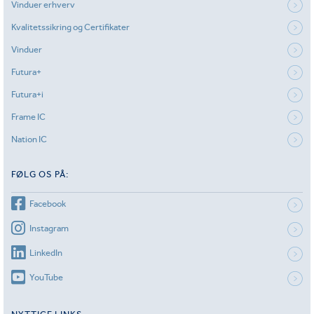
Vinduer erhverv
Kvalitetssikring og Certifikater
Vinduer
Futura+
Futura+i
Frame IC
Nation IC
FØLG OS PÅ:
Facebook
Instagram
LinkedIn
YouTube