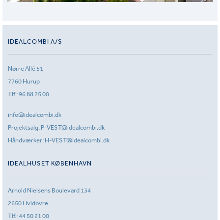
IDEALCOMBI A/S
Nørre Allé 51
7760 Hurup
Tlf.:
96 88 25 00
info@idealcombi.dk
Projektsalg:
P-VEST@idealcombi.dk
Håndværker:
H-VEST@idealcombi.dk
IDEALHUSET KØBENHAVN
Arnold Nielsens Boulevard 134
2650 Hvidovre
Tlf.:
44 50 21 00