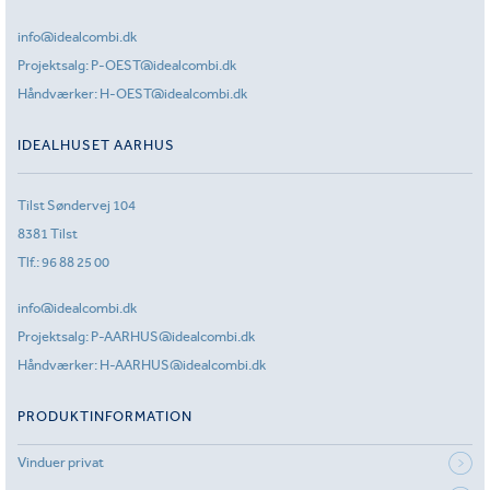
info@idealcombi.dk
Projektsalg:
P-OEST@idealcombi.dk
Håndværker:
H-OEST@idealcombi.dk
IDEALHUSET AARHUS
Tilst Søndervej 104
8381 Tilst
Tlf.:
96 88 25 00
info@idealcombi.dk
Projektsalg:
P-AARHUS@idealcombi.dk
Håndværker:
H-AARHUS@idealcombi.dk
PRODUKTINFORMATION
Vinduer privat