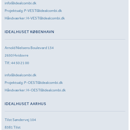
info@idealcombi.dk
Projektsalg:
P-VEST@idealcombi.dk
Håndværker:
H-VEST@idealcombi.dk
IDEALHUSET KØBENHAVN
Arnold Nielsens Boulevard 134
2650 Hvidovre
Tlf.:
44 50 21 00
info@idealcombi.dk
Projektsalg:
P-OEST@idealcombi.dk
Håndværker:
H-OEST@idealcombi.dk
IDEALHUSET AARHUS
Tilst Søndervej 104
8381 Tilst