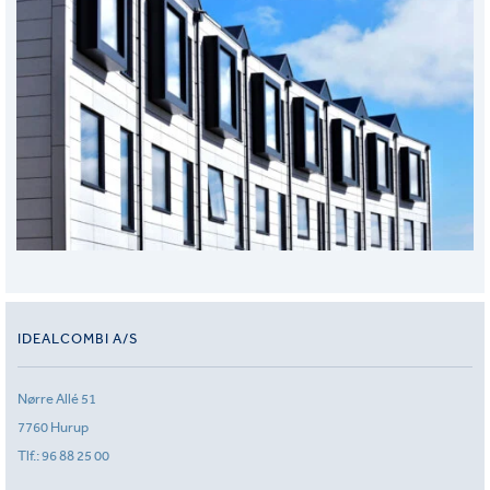
IDEALCOMBI A/S
Nørre Allé 51
7760 Hurup
Tlf.:
96 88 25 00