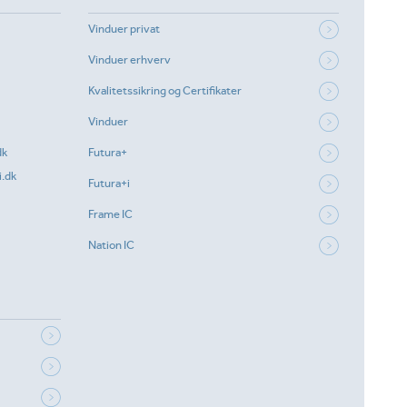
Vinduer privat
Vinduer erhverv
Kvalitetssikring og Certifikater
Vinduer
dk
Futura+
.dk
Futura+i
Frame IC
Nation IC