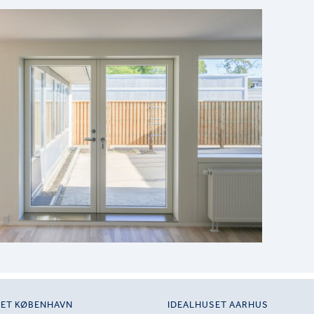
SET KØBENHAVN
IDEALHUSET AARHUS