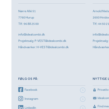
Nørre Allé 51
Arnold Niel
7760 Hurup
2650 Hvido
Tlf.:
96 88 25 00
Tlf.:
44 50 2
info@idealcombi.dk
info@idealc
Projektsalg:
P-VEST@idealcombi.dk
Projektsalg:
Håndværker:
H-VEST@idealcombi.dk
Håndværke
FØLG OS PÅ:
NYTTIGE 
Facebook
Privatliv
Idealco
Instagram
Find me
LinkedIn