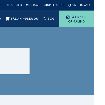
TS
BROCHURER
MONTAGE
SHOP TILBEHØR
UK
ISLAND
FÅ GRATIS
O
SÅDAN KØBER DU
SØG
OPMÅLING