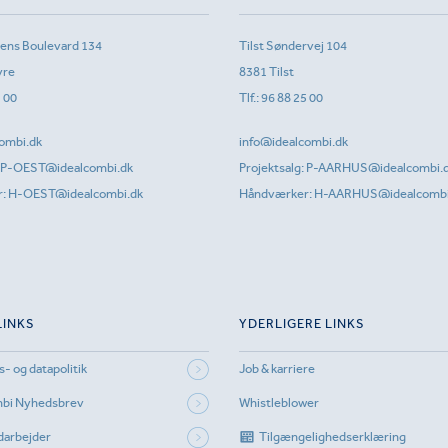
sens Boulevard 134
Tilst Søndervej 104
vre
8381 Tilst
1 00
Tlf.:
96 88 25 00
ombi.dk
info@idealcombi.dk
P-OEST@idealcombi.dk
Projektsalg:
P-AARHUS@idealcombi.
r:
H-OEST@idealcombi.dk
Håndværker:
H-AARHUS@idealcombi
LINKS
YDERLIGERE LINKS
s- og datapolitik
Job & karriere
mbi Nyhedsbrev
Whistleblower
darbejder
Tilgængelighedserklæring