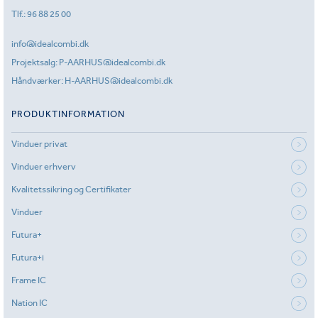
Tlf.:
96 88 25 00
info@idealcombi.dk
Projektsalg:
P-AARHUS@idealcombi.dk
Håndværker:
H-AARHUS@idealcombi.dk
PRODUKTINFORMATION
Vinduer privat
Vinduer erhverv
Kvalitetssikring og Certifikater
Vinduer
Futura+
Futura+i
Frame IC
Nation IC