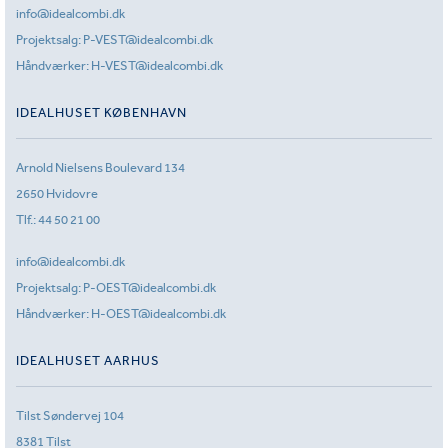
info@idealcombi.dk
Projektsalg:
P-VEST@idealcombi.dk
Håndværker:
H-VEST@idealcombi.dk
IDEALHUSET KØBENHAVN
Arnold Nielsens Boulevard 134
2650 Hvidovre
Tlf.:
44 50 21 00
info@idealcombi.dk
Projektsalg:
P-OEST@idealcombi.dk
Håndværker:
H-OEST@idealcombi.dk
IDEALHUSET AARHUS
Tilst Søndervej 104
8381 Tilst