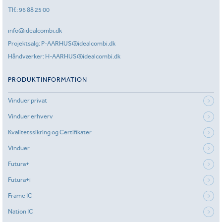
Tlf.:
96 88 25 00
info@idealcombi.dk
Projektsalg:
P-AARHUS@idealcombi.dk
Håndværker:
H-AARHUS@idealcombi.dk
PRODUKTINFORMATION
Vinduer privat
Vinduer erhverv
Kvalitetssikring og Certifikater
Vinduer
Futura+
Futura+i
Frame IC
Nation IC