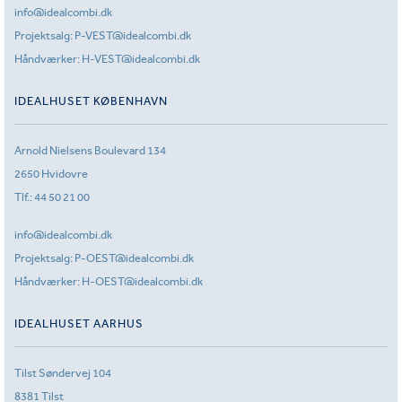
info@idealcombi.dk
Projektsalg:
P-VEST@idealcombi.dk
Håndværker:
H-VEST@idealcombi.dk
IDEALHUSET KØBENHAVN
Arnold Nielsens Boulevard 134
2650 Hvidovre
Tlf.:
44 50 21 00
info@idealcombi.dk
Projektsalg:
P-OEST@idealcombi.dk
Håndværker:
H-OEST@idealcombi.dk
IDEALHUSET AARHUS
Tilst Søndervej 104
8381 Tilst