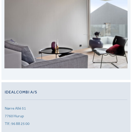
IDEALCOMBI A/S
Nørre Allé 51
7760 Hurup
Tlf.:
96 88 25 00