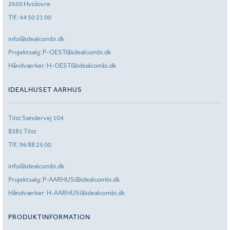
2650 Hvidovre
Tlf.:
44 50 21 00
info@idealcombi.dk
Projektsalg:
P-OEST@idealcombi.dk
Håndværker:
H-OEST@idealcombi.dk
IDEALHUSET AARHUS
Tilst Søndervej 104
8381 Tilst
Tlf.:
96 88 25 00
info@idealcombi.dk
Projektsalg:
P-AARHUS@idealcombi.dk
Håndværker:
H-AARHUS@idealcombi.dk
PRODUKTINFORMATION