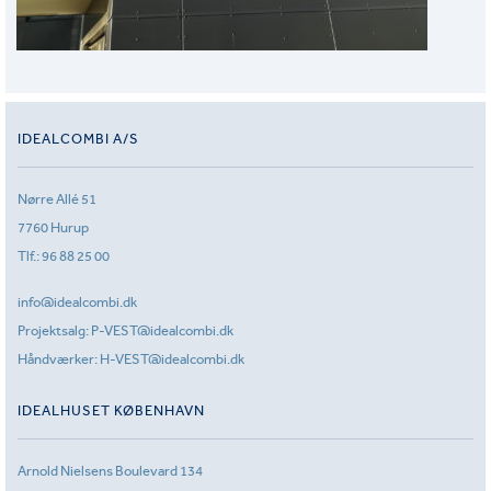
IDEALCOMBI A/S
Nørre Allé 51
7760 Hurup
Tlf.:
96 88 25 00
info@idealcombi.dk
Projektsalg:
P-VEST@idealcombi.dk
Håndværker:
H-VEST@idealcombi.dk
IDEALHUSET KØBENHAVN
Arnold Nielsens Boulevard 134