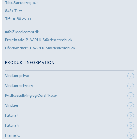
Tilst Søndervej 104
8381 Tilst
Tlf.:
96 88 25 00
info@idealcombi.dk
Projektsalg:
P-AARHUS@idealcombi.dk
Håndværker:
H-AARHUS@idealcombi.dk
PRODUKTINFORMATION
Vinduer privat
Vinduer erhverv
Kvalitetssikring og Certifikater
Vinduer
Futura+
Futura+i
Frame IC