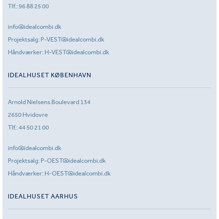
Tlf.:
96 88 25 00
info@idealcombi.dk
Projektsalg:
P-VEST@idealcombi.dk
Håndværker:
H-VEST@idealcombi.dk
IDEALHUSET KØBENHAVN
Arnold Nielsens Boulevard 134
2650 Hvidovre
Tlf.:
44 50 21 00
info@idealcombi.dk
Projektsalg:
P-OEST@idealcombi.dk
Håndværker:
H-OEST@idealcombi.dk
IDEALHUSET AARHUS