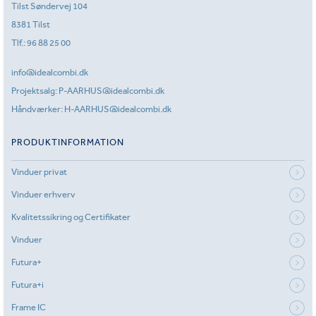
Tilst Søndervej 104
8381 Tilst
Tlf.:
96 88 25 00
info@idealcombi.dk
Projektsalg:
P-AARHUS@idealcombi.dk
Håndværker:
H-AARHUS@idealcombi.dk
PRODUKTINFORMATION
Vinduer privat
Vinduer erhverv
Kvalitetssikring og Certifikater
Vinduer
Futura+
Futura+i
Frame IC