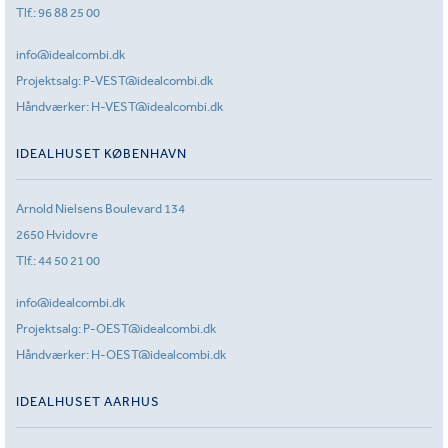
Tlf.:
96 88 25 00
info@idealcombi.dk
Projektsalg:
P-VEST@idealcombi.dk
Håndværker:
H-VEST@idealcombi.dk
IDEALHUSET KØBENHAVN
Arnold Nielsens Boulevard 134
2650 Hvidovre
Tlf.:
44 50 21 00
info@idealcombi.dk
Projektsalg:
P-OEST@idealcombi.dk
Håndværker:
H-OEST@idealcombi.dk
IDEALHUSET AARHUS