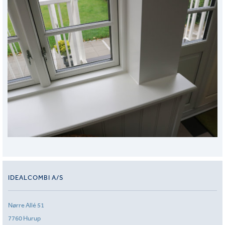
IDEALCOMBI A/S
Nørre Allé 51
7760 Hurup