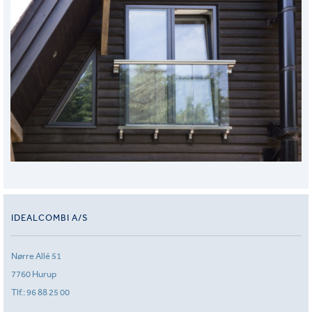
IDEALCOMBI A/S
Nørre Allé 51
7760 Hurup
Tlf.:
96 88 25 00