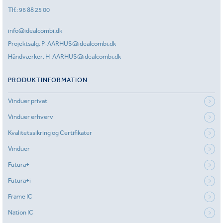
Tlf.:
96 88 25 00
info@idealcombi.dk
Projektsalg:
P-AARHUS@idealcombi.dk
Håndværker:
H-AARHUS@idealcombi.dk
PRODUKTINFORMATION
Vinduer privat
Vinduer erhverv
Kvalitetssikring og Certifikater
Vinduer
Futura+
Futura+i
Frame IC
Nation IC