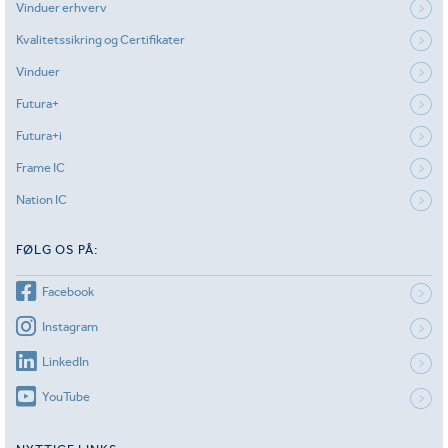
Vinduer erhverv
Kvalitetssikring og Certifikater
Vinduer
Futura+
Futura+i
Frame IC
Nation IC
FØLG OS PÅ:
Facebook
Instagram
LinkedIn
YouTube