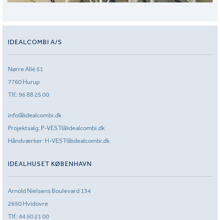
IDEALCOMBI A/S
Nørre Allé 51
7760 Hurup
Tlf.:
96 88 25 00
info@idealcombi.dk
Projektsalg:
P-VEST@idealcombi.dk
Håndværker:
H-VEST@idealcombi.dk
IDEALHUSET KØBENHAVN
Arnold Nielsens Boulevard 134
2650 Hvidovre
Tlf.:
44 50 21 00