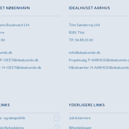
SET KØBENHAVN
IDEALHUSET AARHUS
sens Boulevard 134
Tilst Søndervej 104
vre
8381 Tilst
1 00
Tlf.:
96 88 25 00
ombi.dk
info@idealcombi.dk
P-OEST@idealcombi.dk
Projektsalg:
P-AARHUS@idealcombi.
r:
H-OEST@idealcombi.dk
Håndværker:
H-AARHUS@idealcombi
LINKS
YDERLIGERE LINKS
s- og datapolitik
Job & karriere
mbi Nyhedsbrev
Whistleblower