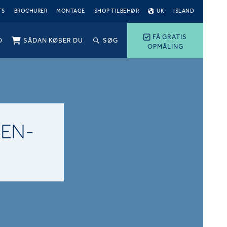
TS
BROCHURER
MONTAGE
SHOP TILBEHØR
UK
ISLAND
FÅ GRATIS
O
SÅDAN KØBER DU
SØG
OPMÅLING
EN-