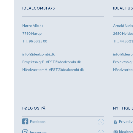
IDEALCOMBI A/S
IDEALHU
Nørre Allé 51
Arnold Niel
7760 Hurup
2650 Hvido
Tlf.:
96 88 25 00
Tlf.:
44 50 2
info@idealcombi.dk
info@idealc
Projektsalg:
P-VEST@idealcombi.dk
Projektsalg:
Håndværker:
H-VEST@idealcombi.dk
Håndværke
FØLG OS PÅ:
NYTTIGE 
Facebook
Privatliv
Idealco
Instagram