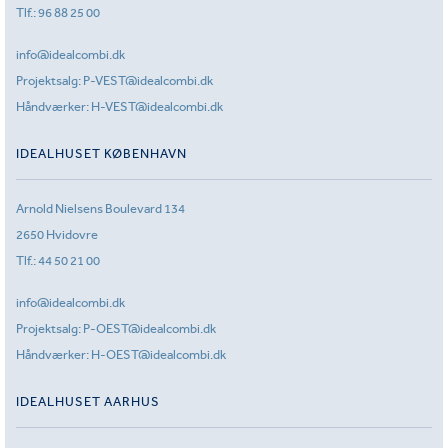
Tlf.:
96 88 25 00
info@idealcombi.dk
Projektsalg:
P-VEST@idealcombi.dk
Håndværker:
H-VEST@idealcombi.dk
IDEALHUSET KØBENHAVN
Arnold Nielsens Boulevard 134
2650 Hvidovre
Tlf.:
44 50 21 00
info@idealcombi.dk
Projektsalg:
P-OEST@idealcombi.dk
Håndværker:
H-OEST@idealcombi.dk
IDEALHUSET AARHUS