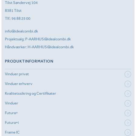
Tilst Søndervej 104
8381 Tilst
Tlf.:
96 88 25 00
info@idealcombi.dk
Projektsalg:
P-AARHUS@idealcombi.dk
Håndværker:
H-AARHUS@idealcombi.dk
PRODUKTINFORMATION
Vinduer privat
Vinduer erhverv
Kvalitetssikring og Certifikater
Vinduer
Futura+
Futura+i
Frame IC