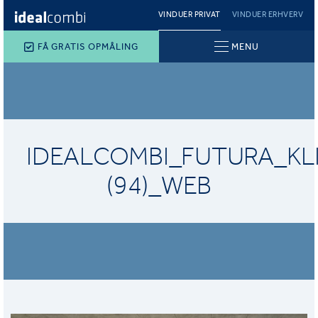
VINDUER PRIVAT
VINDUER ERHVERV
FÅ GRATIS OPMÅLING
MENU
IDEALCOMBI_FUTURA_KL
(94)_WEB