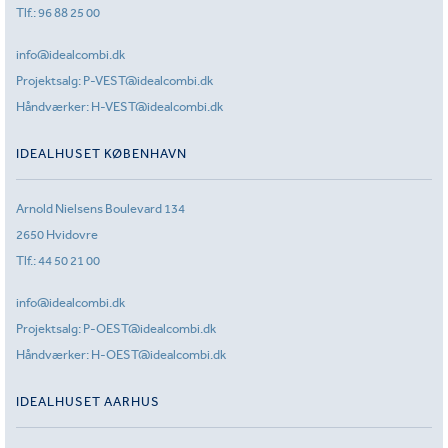
Tlf.:
96 88 25 00
info@idealcombi.dk
Projektsalg:
P-VEST@idealcombi.dk
Håndværker:
H-VEST@idealcombi.dk
IDEALHUSET KØBENHAVN
Arnold Nielsens Boulevard 134
2650 Hvidovre
Tlf.:
44 50 21 00
info@idealcombi.dk
Projektsalg:
P-OEST@idealcombi.dk
Håndværker:
H-OEST@idealcombi.dk
IDEALHUSET AARHUS