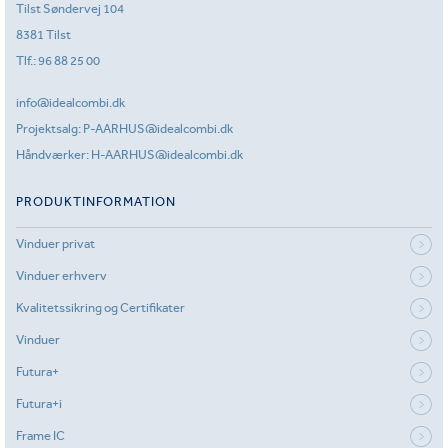
Tilst Søndervej 104
8381 Tilst
Tlf.:
96 88 25 00
info@idealcombi.dk
Projektsalg:
P-AARHUS@idealcombi.dk
Håndværker:
H-AARHUS@idealcombi.dk
PRODUKTINFORMATION
Vinduer privat
Vinduer erhverv
Kvalitetssikring og Certifikater
Vinduer
Futura+
Futura+i
Frame IC