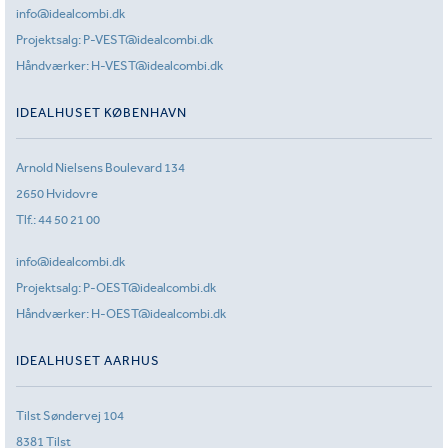
info@idealcombi.dk
Projektsalg:
P-VEST@idealcombi.dk
Håndværker:
H-VEST@idealcombi.dk
IDEALHUSET KØBENHAVN
Arnold Nielsens Boulevard 134
2650 Hvidovre
Tlf.:
44 50 21 00
info@idealcombi.dk
Projektsalg:
P-OEST@idealcombi.dk
Håndværker:
H-OEST@idealcombi.dk
IDEALHUSET AARHUS
Tilst Søndervej 104
8381 Tilst