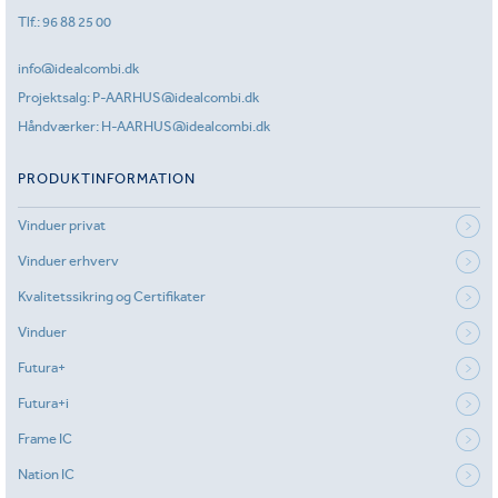
Tlf.:
96 88 25 00
info@idealcombi.dk
Projektsalg:
P-AARHUS@idealcombi.dk
Håndværker:
H-AARHUS@idealcombi.dk
PRODUKTINFORMATION
Vinduer privat
Vinduer erhverv
Kvalitetssikring og Certifikater
Vinduer
Futura+
Futura+i
Frame IC
Nation IC