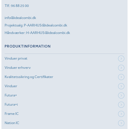
Tlf.:
96 88 25 00
info@idealcombi.dk
Projektsalg:
P-AARHUS@idealcombi.dk
Håndværker:
H-AARHUS@idealcombi.dk
PRODUKTINFORMATION
Vinduer privat
Vinduer erhverv
Kvalitetssikring og Certifikater
Vinduer
Futura+
Futura+i
Frame IC
Nation IC