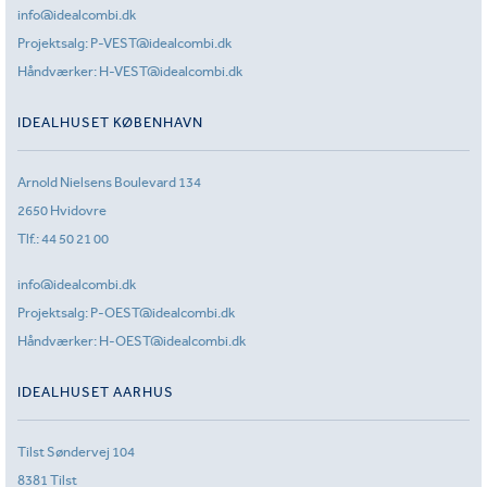
info@idealcombi.dk
Projektsalg:
P-VEST@idealcombi.dk
Håndværker:
H-VEST@idealcombi.dk
IDEALHUSET KØBENHAVN
Arnold Nielsens Boulevard 134
2650 Hvidovre
Tlf.:
44 50 21 00
info@idealcombi.dk
Projektsalg:
P-OEST@idealcombi.dk
Håndværker:
H-OEST@idealcombi.dk
IDEALHUSET AARHUS
Tilst Søndervej 104
8381 Tilst