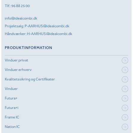
Tlf.:
96 88 25 00
info@idealcombi.dk
Projektsalg:
P-AARHUS@idealcombi.dk
Håndværker:
H-AARHUS@idealcombi.dk
PRODUKTINFORMATION
Vinduer privat
Vinduer erhverv
Kvalitetssikring og Certifikater
Vinduer
Futura+
Futura+i
Frame IC
Nation IC