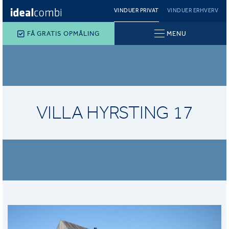
VINDUER PRIVAT
VINDUER ERHVERV
FÅ GRATIS OPMÅLING
MENU
VILLA HYRSTING 17