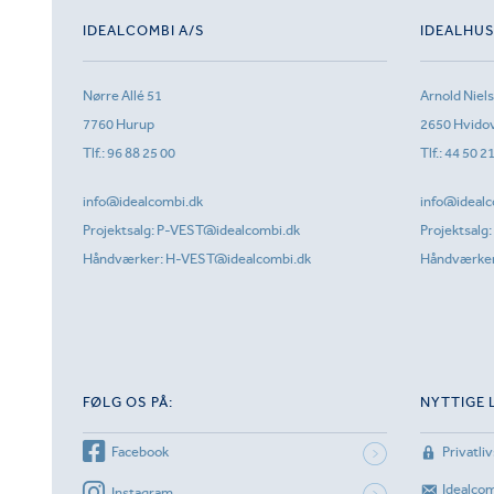
IDEALCOMBI A/S
IDEALHU
Nørre Allé 51
Arnold Niel
7760 Hurup
2650 Hvido
Tlf.:
96 88 25 00
Tlf.:
44 50 2
info@idealcombi.dk
info@idealc
Projektsalg:
P-VEST@idealcombi.dk
Projektsalg:
Håndværker:
H-VEST@idealcombi.dk
Håndværke
FØLG OS PÅ:
NYTTIGE 
Facebook
Privatliv
Idealco
Instagram