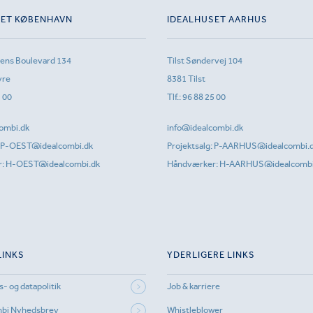
SET KØBENHAVN
IDEALHUSET AARHUS
sens Boulevard 134
Tilst Søndervej 104
vre
8381 Tilst
1 00
Tlf.:
96 88 25 00
ombi.dk
info@idealcombi.dk
P-OEST@idealcombi.dk
Projektsalg:
P-AARHUS@idealcombi.
r:
H-OEST@idealcombi.dk
Håndværker:
H-AARHUS@idealcombi
LINKS
YDERLIGERE LINKS
s- og datapolitik
Job & karriere
mbi Nyhedsbrev
Whistleblower