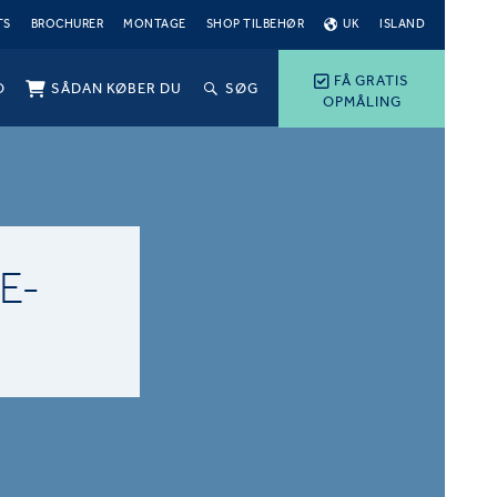
TS
BROCHURER
MONTAGE
SHOP TILBEHØR
UK
ISLAND
FÅ GRATIS
O
SÅDAN KØBER DU
SØG
OPMÅLING
E-