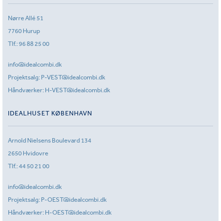
Nørre Allé 51
7760 Hurup
Tlf.:
96 88 25 00
info@idealcombi.dk
Projektsalg:
P-VEST@idealcombi.dk
Håndværker:
H-VEST@idealcombi.dk
IDEALHUSET KØBENHAVN
Arnold Nielsens Boulevard 134
2650 Hvidovre
Tlf.:
44 50 21 00
info@idealcombi.dk
Projektsalg:
P-OEST@idealcombi.dk
Håndværker:
H-OEST@idealcombi.dk