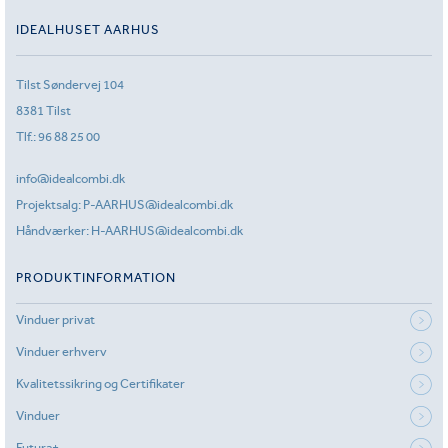
IDEALHUSET AARHUS
Tilst Søndervej 104
8381 Tilst
Tlf.:
96 88 25 00
info@idealcombi.dk
Projektsalg:
P-AARHUS@idealcombi.dk
Håndværker:
H-AARHUS@idealcombi.dk
PRODUKTINFORMATION
Vinduer privat
Vinduer erhverv
Kvalitetssikring og Certifikater
Vinduer
Futura+