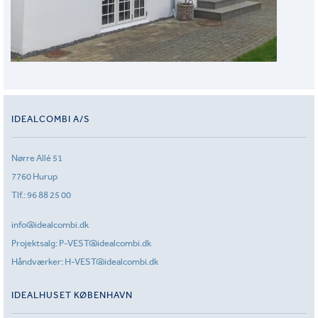
IDEALCOMBI A/S
Nørre Allé 51
7760 Hurup
Tlf.:
96 88 25 00
info@idealcombi.dk
Projektsalg:
P-VEST@idealcombi.dk
Håndværker:
H-VEST@idealcombi.dk
IDEALHUSET KØBENHAVN