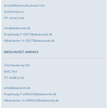
Arnold Nielsens Boulevard 134
2650 Hvidovre
Tlf.:
44 50 21 00
info@idealcombi.dk
Projektsalg:
P-OEST@idealcombi.dk
Håndværker:
H-OEST@idealcombi.dk
IDEALHUSET AARHUS
Tilst Søndervej 104
8381 Tilst
Tlf.:
96 88 25 00
info@idealcombi.dk
Projektsalg:
P-AARHUS@idealcombi.dk
Håndværker:
H-AARHUS@idealcombi.dk