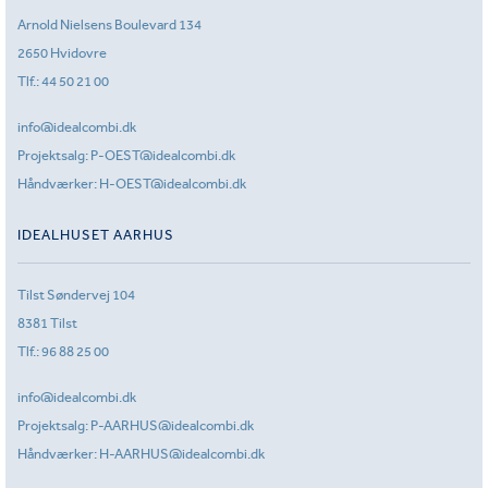
Arnold Nielsens Boulevard 134
2650 Hvidovre
Tlf.:
44 50 21 00
info@idealcombi.dk
Projektsalg:
P-OEST@idealcombi.dk
Håndværker:
H-OEST@idealcombi.dk
IDEALHUSET AARHUS
Tilst Søndervej 104
8381 Tilst
Tlf.:
96 88 25 00
info@idealcombi.dk
Projektsalg:
P-AARHUS@idealcombi.dk
Håndværker:
H-AARHUS@idealcombi.dk