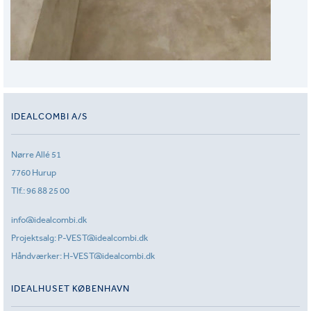
IDEALCOMBI A/S
Nørre Allé 51
7760 Hurup
Tlf.:
96 88 25 00
info@idealcombi.dk
Projektsalg:
P-VEST@idealcombi.dk
Håndværker:
H-VEST@idealcombi.dk
IDEALHUSET KØBENHAVN