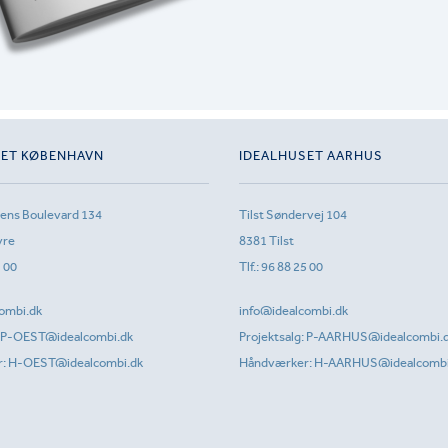
SET KØBENHAVN
IDEALHUSET AARHUS
sens Boulevard 134
Tilst Søndervej 104
vre
8381 Tilst
1 00
Tlf.:
96 88 25 00
ombi.dk
info@idealcombi.dk
P-OEST@idealcombi.dk
Projektsalg:
P-AARHUS@idealcombi.
r:
H-OEST@idealcombi.dk
Håndværker:
H-AARHUS@idealcombi