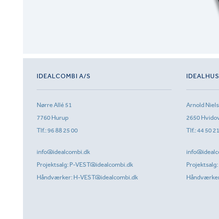
IDEALCOMBI A/S
IDEALHU
Nørre Allé 51
Arnold Niel
7760 Hurup
2650 Hvido
Tlf.:
96 88 25 00
Tlf.:
44 50 2
info@idealcombi.dk
info@idealc
Projektsalg:
P-VEST@idealcombi.dk
Projektsalg:
Håndværker:
H-VEST@idealcombi.dk
Håndværke