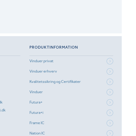
PRODUKTINFORMATION
Vinduer privat
Vinduer erhverv
Kvalitetssikring og Certifikater
Vinduer
dk
Futura+
.dk
Futura+i
Frame IC
Nation IC