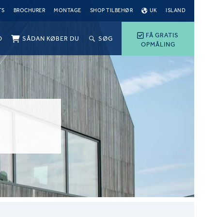
TS
BROCHURER
MONTAGE
SHOP TILBEHØR
UK
ISLAND
FÅ GRATIS
O
SÅDAN KØBER DU
SØG
OPMÅLING