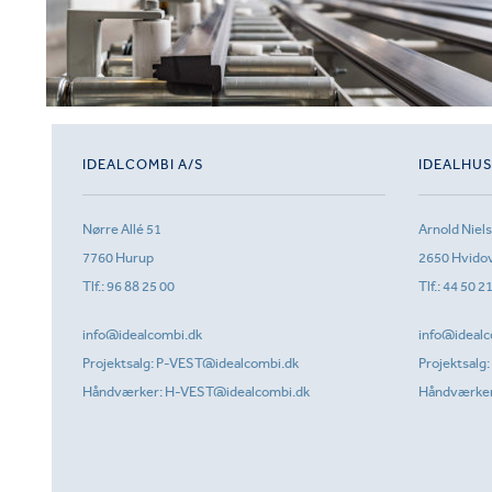
IDEALCOMBI A/S
IDEALHU
Nørre Allé 51
Arnold Niel
7760 Hurup
2650 Hvido
Tlf.:
96 88 25 00
Tlf.:
44 50 2
info@idealcombi.dk
info@idealc
Projektsalg:
P-VEST@idealcombi.dk
Projektsalg:
Håndværker:
H-VEST@idealcombi.dk
Håndværke