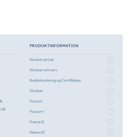
PRODUKTINFORMATION
Vinduer privat
Vinduer erhverv
Kvalitetssikring og Certifikater
Vinduer
dk
Futura+
.dk
Futura+i
Frame IC
Nation IC