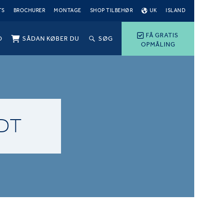
TS
BROCHURER
MONTAGE
SHOP TILBEHØR
UK
ISLAND
FÅ GRATIS
O
SÅDAN KØBER DU
SØG
OPMÅLING
DT