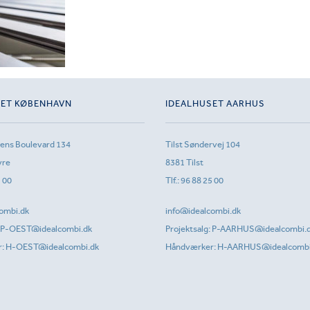
SET KØBENHAVN
IDEALHUSET AARHUS
sens Boulevard 134
Tilst Søndervej 104
vre
8381 Tilst
1 00
Tlf.:
96 88 25 00
ombi.dk
info@idealcombi.dk
P-OEST@idealcombi.dk
Projektsalg:
P-AARHUS@idealcombi.
r:
H-OEST@idealcombi.dk
Håndværker:
H-AARHUS@idealcombi