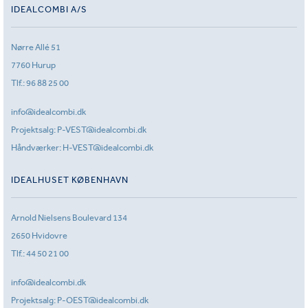
IDEALCOMBI A/S
Nørre Allé 51
7760 Hurup
Tlf.:
96 88 25 00
info@idealcombi.dk
Projektsalg:
P-VEST@idealcombi.dk
Håndværker:
H-VEST@idealcombi.dk
IDEALHUSET KØBENHAVN
Arnold Nielsens Boulevard 134
2650 Hvidovre
Tlf.:
44 50 21 00
info@idealcombi.dk
Projektsalg:
P-OEST@idealcombi.dk