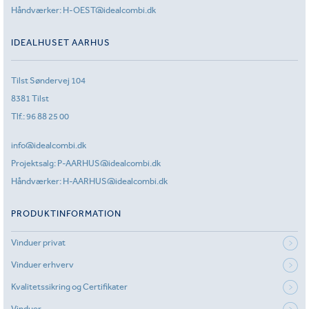
Håndværker:
H-OEST@idealcombi.dk
IDEALHUSET AARHUS
Tilst Søndervej 104
8381 Tilst
Tlf.:
96 88 25 00
info@idealcombi.dk
Projektsalg:
P-AARHUS@idealcombi.dk
Håndværker:
H-AARHUS@idealcombi.dk
PRODUKTINFORMATION
Vinduer privat
Vinduer erhverv
Kvalitetssikring og Certifikater
Vinduer