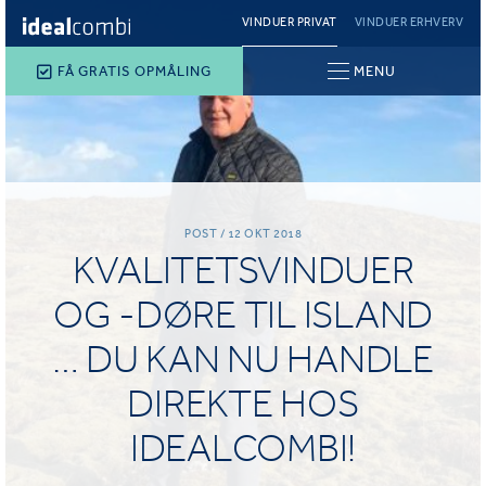
VINDUER PRIVAT
VINDUER ERHVERV
FÅ GRATIS OPMÅLING
MENU
POST / 12 OKT 2018
KVALITETSVINDUER
OG -DØRE TIL ISLAND
… DU KAN NU HANDLE
DIREKTE HOS
IDEALCOMBI!