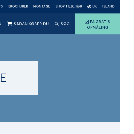
TS
BROCHURER
MONTAGE
SHOP TILBEHØR
UK
ISLAND
FÅ GRATIS
O
SÅDAN KØBER DU
SØG
OPMÅLING
JE