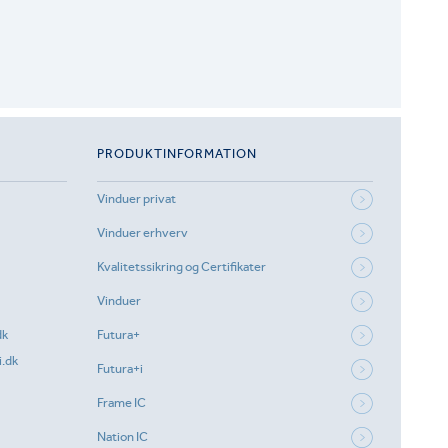
PRODUKTINFORMATION
Vinduer privat
Vinduer erhverv
Kvalitetssikring og Certifikater
Vinduer
dk
Futura+
.dk
Futura+i
Frame IC
Nation IC