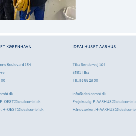
SET KØBENHAVN
IDEALHUSET AARHUS
sens Boulevard 134
Tilst Søndervej 104
vre
8381 Tilst
1 00
Tlf.:
96 88 25 00
ombi.dk
info@idealcombi.dk
P-OEST@idealcombi.dk
Projektsalg:
P-AARHUS@idealcombi.
r:
H-OEST@idealcombi.dk
Håndværker:
H-AARHUS@idealcombi