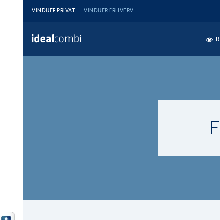
VINDUER PRIVAT
VINDUER ERHVERV
R
F