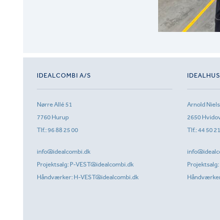
IDEALCOMBI A/S
IDEALHU
Nørre Allé 51
Arnold Niel
7760 Hurup
2650 Hvido
Tlf.:
96 88 25 00
Tlf.:
44 50 2
info@idealcombi.dk
info@idealc
Projektsalg:
P-VEST@idealcombi.dk
Projektsalg:
Håndværker:
H-VEST@idealcombi.dk
Håndværke