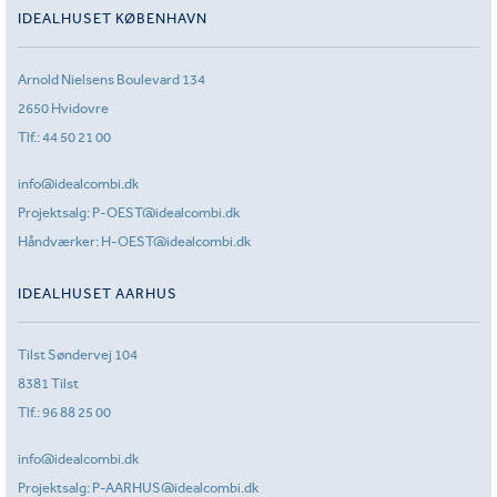
IDEALHUSET KØBENHAVN
Arnold Nielsens Boulevard 134
2650 Hvidovre
Tlf.:
44 50 21 00
info@idealcombi.dk
Projektsalg:
P-OEST@idealcombi.dk
Håndværker:
H-OEST@idealcombi.dk
IDEALHUSET AARHUS
Tilst Søndervej 104
8381 Tilst
Tlf.:
96 88 25 00
info@idealcombi.dk
Projektsalg:
P-AARHUS@idealcombi.dk