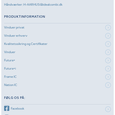
Håndværker:
H-AARHUS@idealcombi.dk
PRODUKTINFORMATION
Vinduer privat
Vinduer erhverv
Kvalitetssikring og Certifikater
Vinduer
Futura+
Futura+i
Frame IC
Nation IC
FØLG OS PÅ:
Facebook