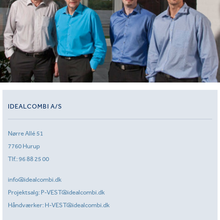
IDEALCOMBI A/S
Nørre Allé 51
7760 Hurup
Tlf.:
96 88 25 00
info@idealcombi.dk
Projektsalg:
P-VEST@idealcombi.dk
Håndværker:
H-VEST@idealcombi.dk