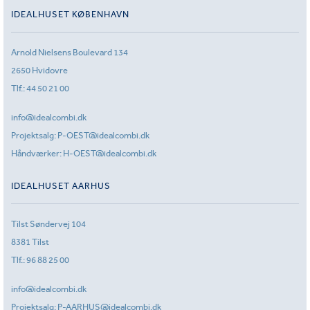
IDEALHUSET KØBENHAVN
Arnold Nielsens Boulevard 134
2650 Hvidovre
Tlf.:
44 50 21 00
info@idealcombi.dk
Projektsalg:
P-OEST@idealcombi.dk
Håndværker:
H-OEST@idealcombi.dk
IDEALHUSET AARHUS
Tilst Søndervej 104
8381 Tilst
Tlf.:
96 88 25 00
info@idealcombi.dk
Projektsalg:
P-AARHUS@idealcombi.dk