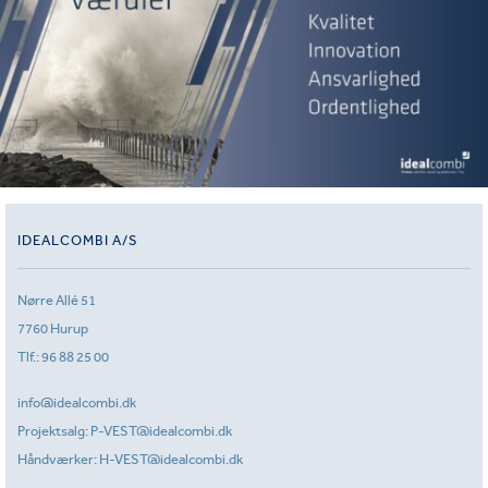
IDEALCOMBI A/S
Nørre Allé 51
7760 Hurup
Tlf.:
96 88 25 00
info@idealcombi.dk
Projektsalg:
P-VEST@idealcombi.dk
Håndværker:
H-VEST@idealcombi.dk