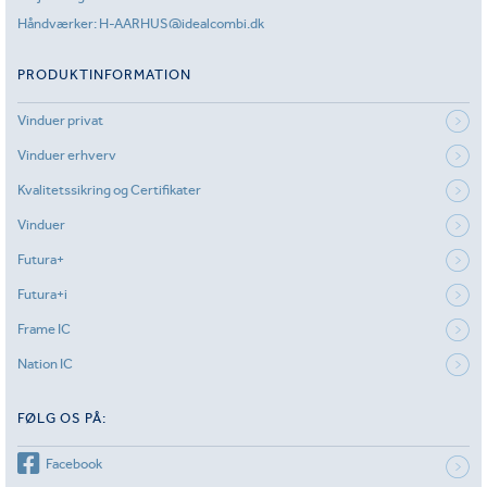
Håndværker:
H-AARHUS@idealcombi.dk
PRODUKTINFORMATION
Vinduer privat
Vinduer erhverv
Kvalitetssikring og Certifikater
Vinduer
Futura+
Futura+i
Frame IC
Nation IC
FØLG OS PÅ:
Facebook