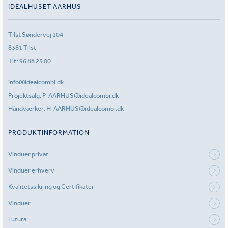
IDEALHUSET AARHUS
Tilst Søndervej 104
8381 Tilst
Tlf.:
96 88 25 00
info@idealcombi.dk
Projektsalg:
P-AARHUS@idealcombi.dk
Håndværker:
H-AARHUS@idealcombi.dk
PRODUKTINFORMATION
Vinduer privat
Vinduer erhverv
Kvalitetssikring og Certifikater
Vinduer
Futura+