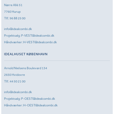
Nørre Allé 51
7760 Hurup
Tlf.:
96 88 25 00
info@idealcombi.dk
Projektsalg:
P-VEST@idealcombi.dk
Håndværker:
H-VEST@idealcombi.dk
IDEALHUSET KØBENHAVN
Arnold Nielsens Boulevard 134
2650 Hvidovre
Tlf.:
44 50 21 00
info@idealcombi.dk
Projektsalg:
P-OEST@idealcombi.dk
Håndværker:
H-OEST@idealcombi.dk