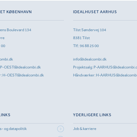
SET KØBENHAVN
IDEALHUSET AARHUS
sens Boulevard 134
Tilst Søndervej 104
vre
8381 Tilst
1 00
Tlf.:
96 88 25 00
ombi.dk
info@idealcombi.dk
P-OEST@idealcombi.dk
Projektsalg:
P-AARHUS@idealcombi.
r:
H-OEST@idealcombi.dk
Håndværker:
H-AARHUS@idealcombi
LINKS
YDERLIGERE LINKS
s- og datapolitik
Job & karriere