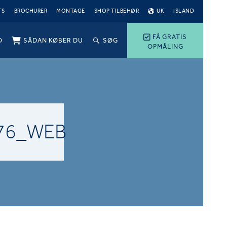
TS
BROCHURER
MONTAGE
SHOP TILBEHØR
UK
ISLAND
FÅ GRATIS
O
SÅDAN KØBER DU
SØG
OPMÅLING
76_WEB