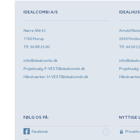
IDEALCOMBI A/S
IDEALHU
Nørre Allé 51
Arnold Niel
7760 Hurup
2650 Hvido
Tlf.:
96 88 25 00
Tlf.:
44 50 2
info@idealcombi.dk
info@idealc
Projektsalg:
P-VEST@idealcombi.dk
Projektsalg:
Håndværker:
H-VEST@idealcombi.dk
Håndværke
FØLG OS PÅ:
NYTTIGE 
Facebook
Privatliv