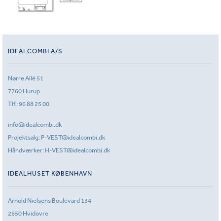
IDEALCOMBI A/S
Nørre Allé 51
7760 Hurup
Tlf.:
96 88 25 00
info@idealcombi.dk
Projektsalg:
P-VEST@idealcombi.dk
Håndværker:
H-VEST@idealcombi.dk
IDEALHUSET KØBENHAVN
Arnold Nielsens Boulevard 134
2650 Hvidovre