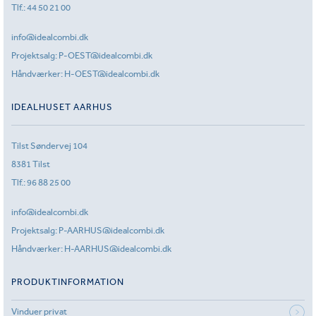
Tlf.:
44 50 21 00
info@idealcombi.dk
Projektsalg:
P-OEST@idealcombi.dk
Håndværker:
H-OEST@idealcombi.dk
IDEALHUSET AARHUS
Tilst Søndervej 104
8381 Tilst
Tlf.:
96 88 25 00
info@idealcombi.dk
Projektsalg:
P-AARHUS@idealcombi.dk
Håndværker:
H-AARHUS@idealcombi.dk
PRODUKTINFORMATION
Vinduer privat