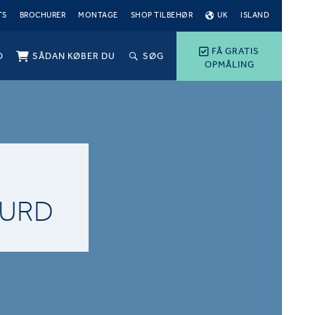
TS
BROCHURER
MONTAGE
SHOP TILBEHØR
UK
ISLAND
FÅ GRATIS
O
SÅDAN KØBER DU
SØG
OPMÅLING
FURD