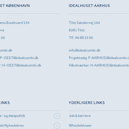
SET KØBENHAVN
IDEALHUSET AARHUS
sens Boulevard 134
Tilst Søndervej 104
vre
8381 Tilst
1 00
Tlf.:
96 88 25 00
ombi.dk
info@idealcombi.dk
P-OEST@idealcombi.dk
Projektsalg:
P-AARHUS@idealcombi.
r:
H-OEST@idealcombi.dk
Håndværker:
H-AARHUS@idealcombi
LINKS
YDERLIGERE LINKS
s- og datapolitik
Job & karriere
mbi Nyhedsbrev
Whistleblower