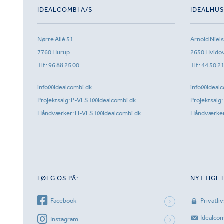
IDEALCOMBI A/S
IDEALHU
Nørre Allé 51
Arnold Niel
7760 Hurup
2650 Hvido
Tlf.:
96 88 25 00
Tlf.:
44 50 2
info@idealcombi.dk
info@idealc
Projektsalg:
P-VEST@idealcombi.dk
Projektsalg:
Håndværker:
H-VEST@idealcombi.dk
Håndværke
FØLG OS PÅ:
NYTTIGE 
Facebook
Privatliv
Idealco
Instagram