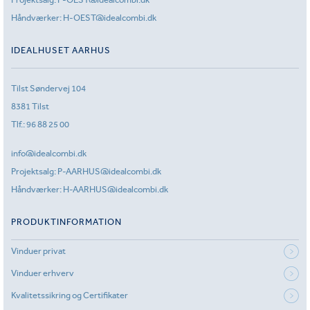
Håndværker:
H-OEST@idealcombi.dk
IDEALHUSET AARHUS
Tilst Søndervej 104
8381 Tilst
Tlf.:
96 88 25 00
info@idealcombi.dk
Projektsalg:
P-AARHUS@idealcombi.dk
Håndværker:
H-AARHUS@idealcombi.dk
PRODUKTINFORMATION
Vinduer privat
Vinduer erhverv
Kvalitetssikring og Certifikater