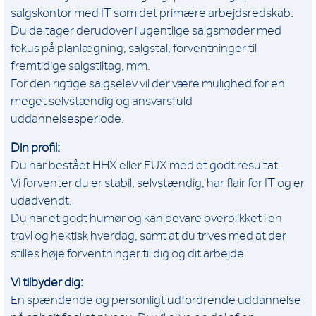
salgskontor med IT som det primære arbejdsredskab.
Du deltager derudover i ugentlige salgsmøder med
fokus på planlægning, salgstal, forventninger til
fremtidige salgstiltag, mm.
For den rigtige salgselev vil der være mulighed for en
meget selvstændig og ansvarsfuld
uddannelsesperiode.
Din profil:
Du har bestået HHX eller EUX med et godt resultat.
Vi forventer du er stabil, selvstændig, har flair for IT og er
udadvendt.
Du har et godt humør og kan bevare overblikket i en
travl og hektisk hverdag, samt at du trives med at der
stilles høje forventninger til dig og dit arbejde.
Vi tilbyder dig:
En spændende og personligt udfordrende uddannelse