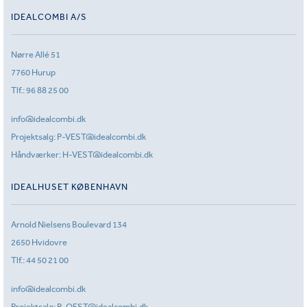
IDEALCOMBI A/S
Nørre Allé 51
7760 Hurup
Tlf.:
96 88 25 00
info@idealcombi.dk
Projektsalg:
P-VEST@idealcombi.dk
Håndværker:
H-VEST@idealcombi.dk
IDEALHUSET KØBENHAVN
Arnold Nielsens Boulevard 134
2650 Hvidovre
Tlf.:
44 50 21 00
info@idealcombi.dk
Projektsalg:
P-OEST@idealcombi.dk