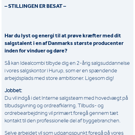
– STILLINGEN ER BESAT –
Har du lyst og energi til at prøve kræfter med dit
salgstalent i en af Danmarks største producenter
inden for vinduer og døre?
Så kan Idealcombi tilbyde dig en 2-årig salgsuddannelse
i vores salgskontor i Hurup, som er en spændende
arbejdsplads med store ambitioner. Ligesom dig!
Jobbet:
Du vil indgå i det Interne salgsteam med hovedvægt på
tilbudsgivning og ordreafklaring. Tilbuds- og
ordrebearbejdning vil primært foregå gennem tæt
kontakt til den professionelle del af byggebranchen.
Selve arbejdet vil som udgangspunkt foregå på vores