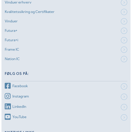
Vinduer erhverv
Kvalitetssikring og Certifikater
Vinduer
Futura+
Futura+i
Frame IC
Nation IC
FØLG OS PÅ:
Facebook
Instagram
LinkedIn
YouTube