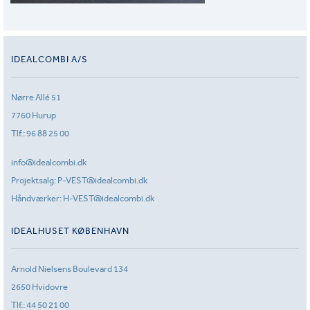
IDEALCOMBI A/S
Nørre Allé 51
7760 Hurup
Tlf.:
96 88 25 00
info@idealcombi.dk
Projektsalg:
P-VEST@idealcombi.dk
Håndværker:
H-VEST@idealcombi.dk
IDEALHUSET KØBENHAVN
Arnold Nielsens Boulevard 134
2650 Hvidovre
Tlf.:
44 50 21 00