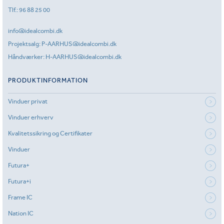
Tlf.:
96 88 25 00
info@idealcombi.dk
Projektsalg:
P-AARHUS@idealcombi.dk
Håndværker:
H-AARHUS@idealcombi.dk
PRODUKTINFORMATION
Vinduer privat
Vinduer erhverv
Kvalitetssikring og Certifikater
Vinduer
Futura+
Futura+i
Frame IC
Nation IC