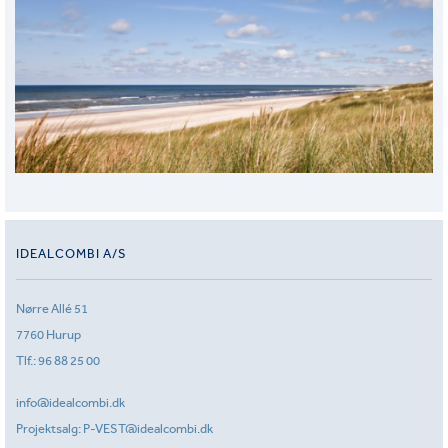
IDEALCOMBI A/S
Nørre Allé 51
7760 Hurup
Tlf.:
96 88 25 00
info@idealcombi.dk
Projektsalg:
P-VEST@idealcombi.dk