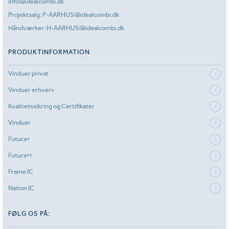
info@idealcombi.dk
Projektsalg:
P-AARHUS@idealcombi.dk
Håndværker:
H-AARHUS@idealcombi.dk
PRODUKTINFORMATION
Vinduer privat
Vinduer erhverv
Kvalitetssikring og Certifikater
Vinduer
Futura+
Futura+i
Frame IC
Nation IC
FØLG OS PÅ: