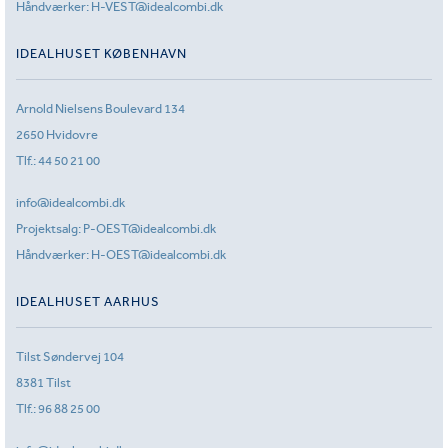
Håndværker:
H-VEST@idealcombi.dk
IDEALHUSET KØBENHAVN
Arnold Nielsens Boulevard 134
2650 Hvidovre
Tlf.:
44 50 21 00
info@idealcombi.dk
Projektsalg:
P-OEST@idealcombi.dk
Håndværker:
H-OEST@idealcombi.dk
IDEALHUSET AARHUS
Tilst Søndervej 104
8381 Tilst
Tlf.:
96 88 25 00