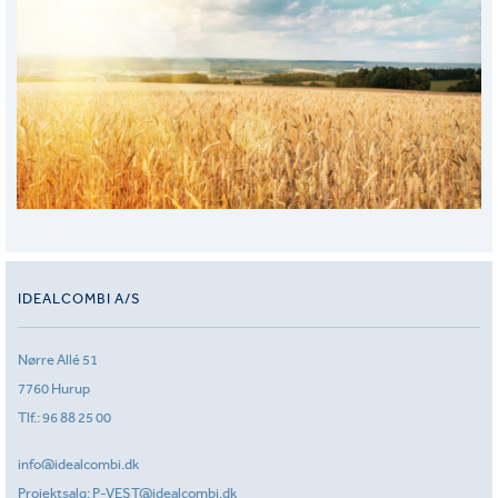
IDEALCOMBI A/S
Nørre Allé 51
7760 Hurup
Tlf.:
96 88 25 00
info@idealcombi.dk
Projektsalg:
P-VEST@idealcombi.dk