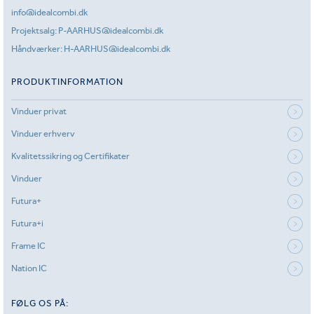
info@idealcombi.dk
Projektsalg:
P-AARHUS@idealcombi.dk
Håndværker:
H-AARHUS@idealcombi.dk
PRODUKTINFORMATION
Vinduer privat
Vinduer erhverv
Kvalitetssikring og Certifikater
Vinduer
Futura+
Futura+i
Frame IC
Nation IC
FØLG OS PÅ: