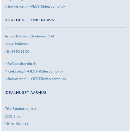
Håndværker:
H-VEST@idealcombi.dk
IDEALHUSET KØBENHAVN
Arnold Nielsens Boulevard 134
2650 Hvidovre
Tlf.:
44 50 21 00
info@idealcombi.dk
Projektsalg:
P-OEST@idealcombi.dk
Håndværker:
H-OEST@idealcombi.dk
IDEALHUSET AARHUS
Tilst Søndervej 104
8381 Tilst
Tlf.:
96 88 25 00