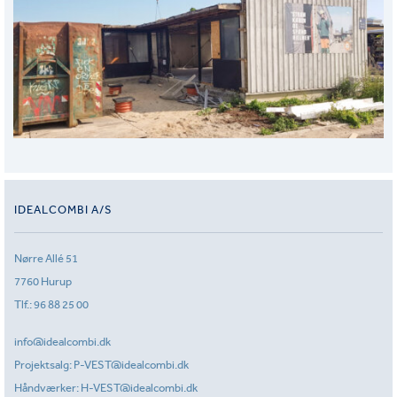
IDEALCOMBI A/S
Nørre Allé 51
7760 Hurup
Tlf.:
96 88 25 00
info@idealcombi.dk
Projektsalg:
P-VEST@idealcombi.dk
Håndværker:
H-VEST@idealcombi.dk