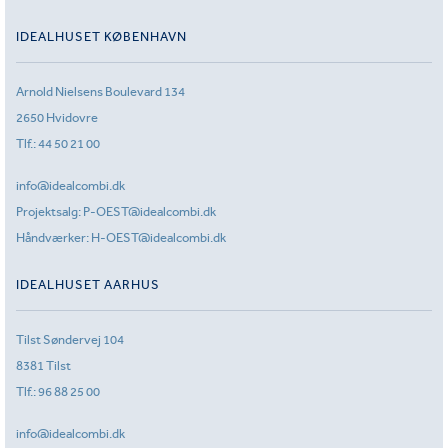
IDEALHUSET KØBENHAVN
Arnold Nielsens Boulevard 134
2650 Hvidovre
Tlf.:
44 50 21 00
info@idealcombi.dk
Projektsalg:
P-OEST@idealcombi.dk
Håndværker:
H-OEST@idealcombi.dk
IDEALHUSET AARHUS
Tilst Søndervej 104
8381 Tilst
Tlf.:
96 88 25 00
info@idealcombi.dk