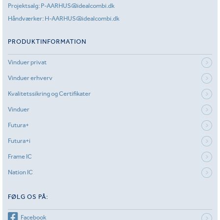
Projektsalg:
P-AARHUS@idealcombi.dk
Håndværker:
H-AARHUS@idealcombi.dk
PRODUKTINFORMATION
Vinduer privat
Vinduer erhverv
Kvalitetssikring og Certifikater
Vinduer
Futura+
Futura+i
Frame IC
Nation IC
FØLG OS PÅ:
Facebook