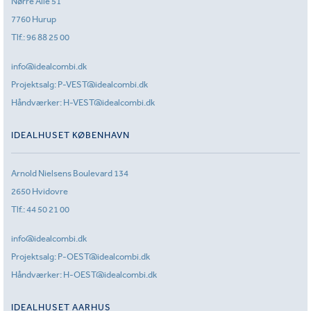
Nørre Allé 51
7760 Hurup
Tlf.:
96 88 25 00
info@idealcombi.dk
Projektsalg:
P-VEST@idealcombi.dk
Håndværker:
H-VEST@idealcombi.dk
IDEALHUSET KØBENHAVN
Arnold Nielsens Boulevard 134
2650 Hvidovre
Tlf.:
44 50 21 00
info@idealcombi.dk
Projektsalg:
P-OEST@idealcombi.dk
Håndværker:
H-OEST@idealcombi.dk
IDEALHUSET AARHUS