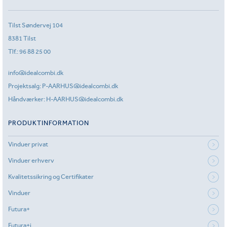
Tilst Søndervej 104
8381 Tilst
Tlf.:
96 88 25 00
info@idealcombi.dk
Projektsalg:
P-AARHUS@idealcombi.dk
Håndværker:
H-AARHUS@idealcombi.dk
PRODUKTINFORMATION
Vinduer privat
Vinduer erhverv
Kvalitetssikring og Certifikater
Vinduer
Futura+
Futura+i