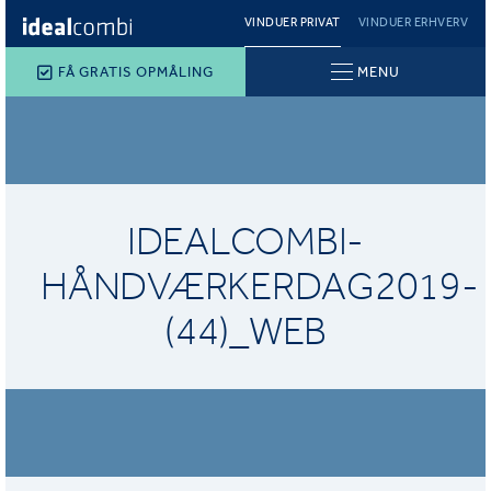
VINDUER PRIVAT
VINDUER ERHVERV
FÅ GRATIS OPMÅLING
MENU
IDEALCOMBI-
HÅNDVÆRKERDAG2019-
(44)_WEB