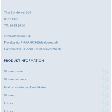
Tilst Søndervej 104
8381 Tilst
Tlf.:
96 88 25 00
info@idealcombi.dk
Projektsalg:
P-AARHUS@idealcombi.dk
Håndværker:
H-AARHUS@idealcombi.dk
PRODUKTINFORMATION
Vinduer privat
Vinduer erhverv
Kvalitetssikring og Certifikater
Vinduer
Futura+
Futura+i