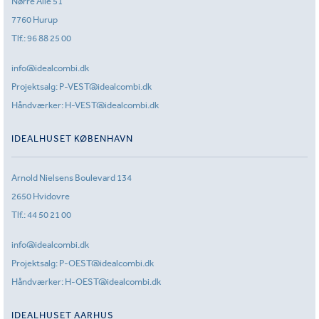
Nørre Allé 51
7760 Hurup
Tlf.:
96 88 25 00
info@idealcombi.dk
Projektsalg:
P-VEST@idealcombi.dk
Håndværker:
H-VEST@idealcombi.dk
IDEALHUSET KØBENHAVN
Arnold Nielsens Boulevard 134
2650 Hvidovre
Tlf.:
44 50 21 00
info@idealcombi.dk
Projektsalg:
P-OEST@idealcombi.dk
Håndværker:
H-OEST@idealcombi.dk
IDEALHUSET AARHUS