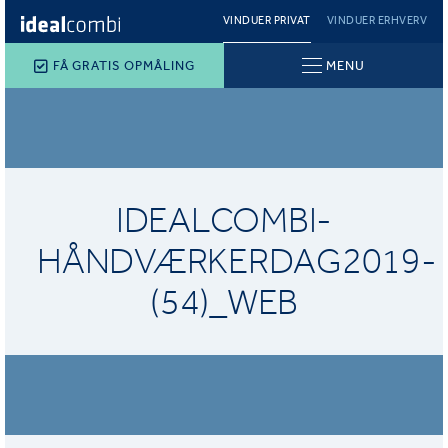
VINDUER PRIVAT
VINDUER ERHVERV
FÅ GRATIS OPMÅLING
MENU
IDEALCOMBI-
HÅNDVÆRKERDAG2019-
(54)_WEB