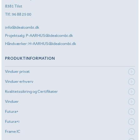
8381 Tilst
Tlf.:
96 88 25 00
info@idealcombi.dk
Projektsalg:
P-AARHUS@idealcombi.dk
Håndværker:
H-AARHUS@idealcombi.dk
PRODUKTINFORMATION
Vinduer privat
Vinduer erhverv
Kvalitetssikring og Certifikater
Vinduer
Futura+
Futura+i
Frame IC