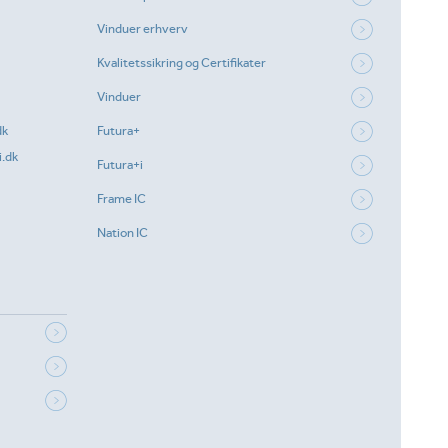
Vinduer erhverv
Kvalitetssikring og Certifikater
Vinduer
dk
Futura+
.dk
Futura+i
Frame IC
Nation IC