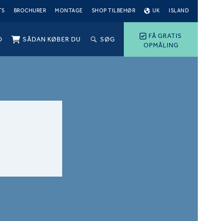
TS
BROCHURER
MONTAGE
SHOP TILBEHØR
UK
ISLAND
FÅ GRATIS
O
SÅDAN KØBER DU
SØG
OPMÅLING