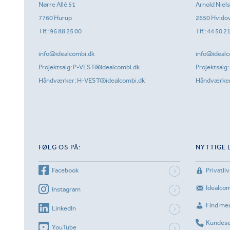
Nørre Allé 51
Arnold Niel
7760 Hurup
2650 Hvido
Tlf.:
96 88 25 00
Tlf.:
44 50 2
info@idealcombi.dk
info@idealc
Projektsalg:
P-VEST@idealcombi.dk
Projektsalg:
Håndværker:
H-VEST@idealcombi.dk
Håndværke
FØLG OS PÅ:
NYTTIGE 
Facebook
Privatliv
Idealco
Instagram
Find me
LinkedIn
Kundese
YouTube