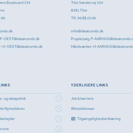
sens Boulevard 134
Tilst Søndervej 104
vre
8381 Tilst
1 00
Tlf.:
96 88 25 00
ombi.dk
info@idealcombi.dk
P-OEST@idealcombi.dk
Projektsalg:
P-AARHUS@idealcombi.
r:
H-OEST@idealcombi.dk
Håndværker:
H-AARHUS@idealcombi
LINKS
YDERLIGERE LINKS
s- og datapolitik
Job & karriere
mbi Nyhedsbrev
Whistleblower
darbejder
Tilgængelighedserklæring
rvice