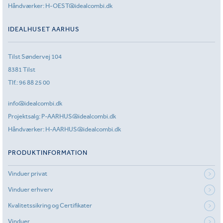
Håndværker:
H-OEST@idealcombi.dk
IDEALHUSET AARHUS
Tilst Søndervej 104
8381 Tilst
Tlf.:
96 88 25 00
info@idealcombi.dk
Projektsalg:
P-AARHUS@idealcombi.dk
Håndværker:
H-AARHUS@idealcombi.dk
PRODUKTINFORMATION
Vinduer privat
Vinduer erhverv
Kvalitetssikring og Certifikater
Vinduer