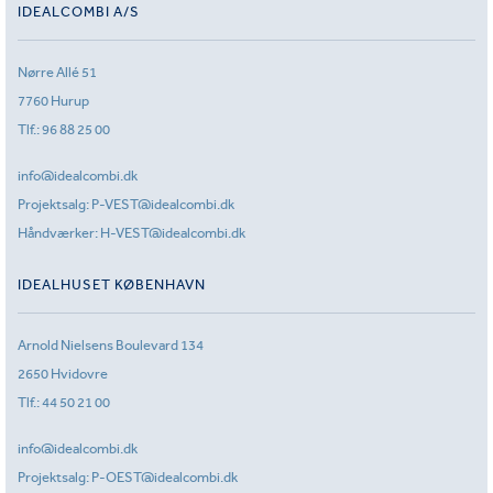
IDEALCOMBI A/S
Nørre Allé 51
7760 Hurup
Tlf.:
96 88 25 00
info@idealcombi.dk
Projektsalg:
P-VEST@idealcombi.dk
Håndværker:
H-VEST@idealcombi.dk
IDEALHUSET KØBENHAVN
Arnold Nielsens Boulevard 134
2650 Hvidovre
Tlf.:
44 50 21 00
info@idealcombi.dk
Projektsalg:
P-OEST@idealcombi.dk