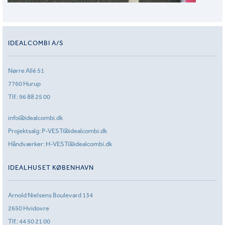
IDEALCOMBI A/S
Nørre Allé 51
7760 Hurup
Tlf.:
96 88 25 00
info@idealcombi.dk
Projektsalg:
P-VEST@idealcombi.dk
Håndværker:
H-VEST@idealcombi.dk
IDEALHUSET KØBENHAVN
Arnold Nielsens Boulevard 134
2650 Hvidovre
Tlf.:
44 50 21 00