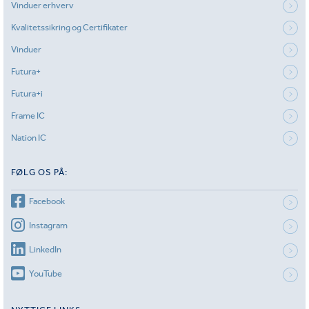
Vinduer erhverv
Kvalitetssikring og Certifikater
Vinduer
Futura+
Futura+i
Frame IC
Nation IC
FØLG OS PÅ:
Facebook
Instagram
LinkedIn
YouTube